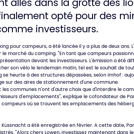
 allés dans la grotte des lio
inalement opté pour des min
, comme investisseurs.
king pour campeurs, a été lancée il y a plus de deux ans
r le marché du camping. "En tant que campeurs passionné
sentation devant les investisseurs. L'émission a été diffu
cher son vélo le lendemain matin, tel est le souhait de to
 se heurte à des structures dépassées, selon Imhof : aujo
ge sur des aires de stationnement d'une commune.
 les communes n'ont d'autre choix que d'interdire le cam
rnisseurs d'emplacements", explique le cofondateur de Pa
ux campeurs où se trouvent les emplacements des hébergeu
 Küssnacht a été enregistrée en février. A cette date, Par
rés. "Alors chers Lowen, investissez maintenant dans le 