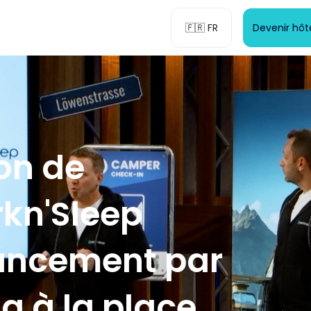
🇫🇷 FR
Devenir hô
on de
rkn'Sleep
nancement par
g à la place