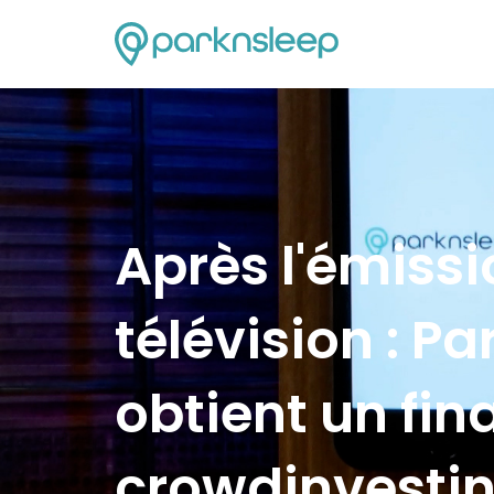
Après l'émissi
télévision : Pa
obtient un fi
crowdinvestin