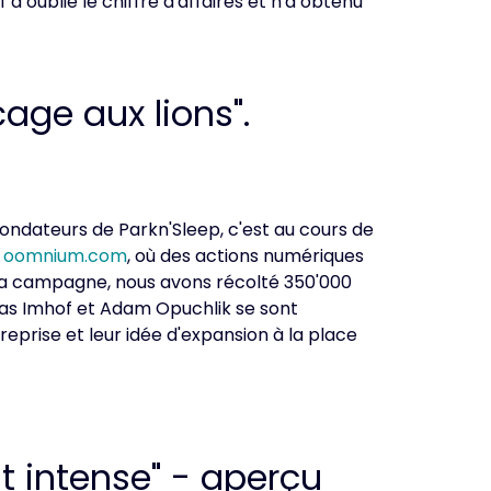
 a oublié le chiffre d'affaires et n'a obtenu
age aux lions".
 fondateurs de Parkn'Sleep, c'est au cours de
e
oomnium.com
, où des actions numériques
 la campagne, nous avons récolté 350'000
kas Imhof et Adam Opuchlik se sont
reprise et leur idée d'expansion à la place
it intense" - aperçu