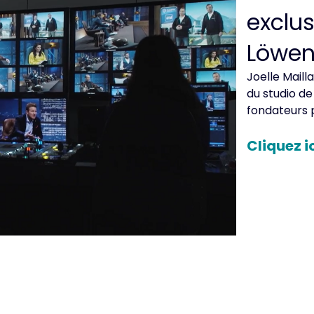
exclus
Löwen"
Joelle Maill
du studio d
fondateurs 
Cliquez i